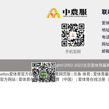
需求出发，补齐短
联
爱
地址
电话
网址：
邮箱：
手机官网
Copyright©2002-2022北京爱
aitiyu爱体育官方在线入口
|
爱体育网页版
|
乐鱼·体育
|
爱体育最
官方网站
|
爱体育在线注册_爱体育（中国）
|
爱体育在线注册
微信公众号
县网信办、网