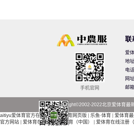
联
爱
地址
电话
网址：
邮箱：
手机官网
Copyright©2002-2022北京爱
aitiyu爱体育官方在线入口
|
爱体育网页版
|
乐鱼·体育
|
爱体育最
官方网站
|
爱体育在线注册_爱体育（中国）
|
爱体育在线注册