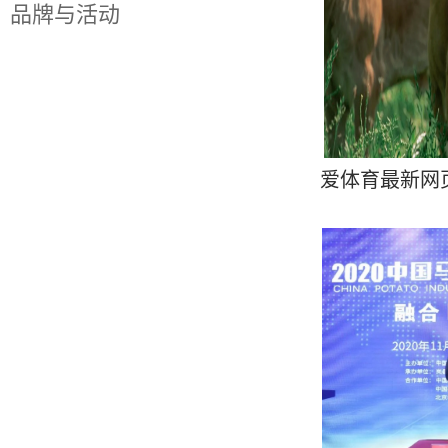
品牌与活动
爱体育最新网