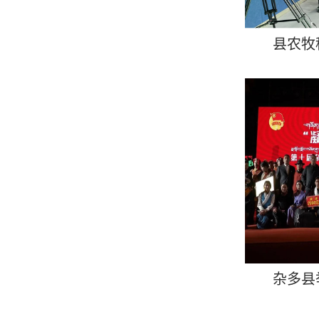
县农牧
杂多县