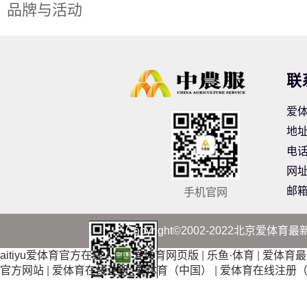
品牌与活动
在得知该情况后，
过一番商议后，为
联
爱
地址
电话
网址：
邮箱：
手机官网
Copyright©2002-2022北京爱
aitiyu爱体育官方在线入口
|
爱体育网页版
|
乐鱼·体育
|
爱体育最
官方网站
|
爱体育在线注册_爱体育（中国）
|
爱体育在线注册
微信公众号