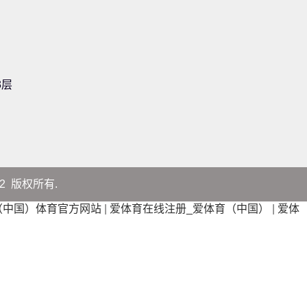
3层
2
版权所有.
乐鱼（中国）体育官方网站
|
爱体育在线注册_爱体育（中国）
|
爱体
共服务中心联合浙江乐创蜂巢文化传媒有限公
共吸引了300多名来自各行业的热衷者参加，