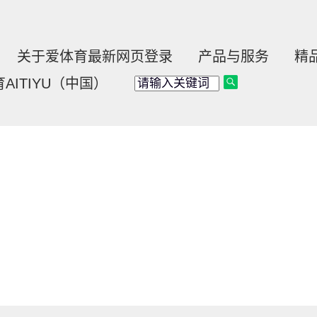
关于爱体育最新网页登录
产品与服务
精
AITIYU（中国）
闻体系
-
企业动态
顾 | “即刻改变 智赢未来”数
2023-07-05 15:06