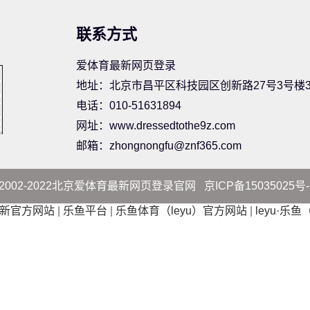
联系方式
爱体育最新网页登录
地址：北京市昌平区科技园区创新路27号3号楼
电话：010-51631894
网址：www.dressedtothe9z.com
邮箱：zhongnongfu@znf365.com
ht©2002-2022北京爱体育最新网页登录官网
京ICP备15035025号-
新官方网站
|
乐鱼平台
|
乐鱼体育（leyu）官方网站
|
leyu·