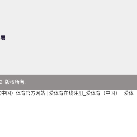
3层
2
版权所有.
乐鱼（中国）体育官方网站
|
爱体育在线注册_爱体育（中国）
|
爱体