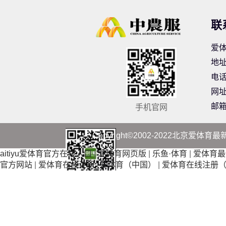
联
考试有统一的等
爱
协作，全程协助
地址
电话
网址：
邮箱：
手机官网
Copyright©2002-2022北京爱
aitiyu爱体育官方在线入口
|
爱体育网页版
|
乐鱼·体育
|
爱体育最
官方网站
|
爱体育在线注册_爱体育（中国）
|
爱体育在线注册
微信公众号